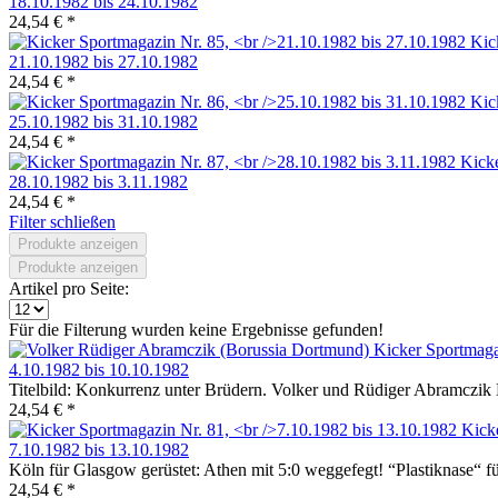
18.10.1982 bis 24.10.1982
24,54 € *
Kic
21.10.1982 bis 27.10.1982
24,54 € *
Kic
25.10.1982 bis 31.10.1982
24,54 € *
Kicke
28.10.1982 bis 3.11.1982
24,54 € *
Filter schließen
Produkte anzeigen
Produkte anzeigen
Artikel pro Seite:
Für die Filterung wurden keine Ergebnisse gefunden!
Kicker Sportmaga
4.10.1982 bis 10.10.1982
Titelbild: Konkurrenz unter Brüdern. Volker und Rüdiger Abramczik 
24,54 € *
Kick
7.10.1982 bis 13.10.1982
Köln für Glasgow gerüstet: Athen mit 5:0 weggefegt! “Plastiknase“ 
24,54 € *