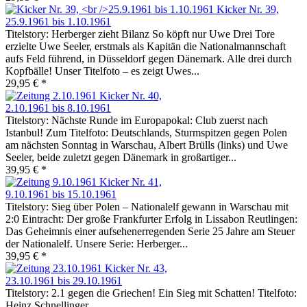
Kicker Nr. 39,
25.9.1961 bis 1.10.1961
Titelstory: Herberger zieht Bilanz So köpft nur Uwe Drei Tore
erzielte Uwe Seeler, erstmals als Kapitän die Nationalmannschaft
aufs Feld führend, in Düsseldorf gegen Dänemark. Alle drei durch
Kopfbälle! Unser Titelfoto – es zeigt Uwes...
29,95 € *
Kicker Nr. 40,
2.10.1961 bis 8.10.1961
Titelstory: Nächste Runde im Europapokal: Club zuerst nach
Istanbul! Zum Titelfoto: Deutschlands, Sturmspitzen gegen Polen
am nächsten Sonntag in Warschau, Albert Brülls (links) und Uwe
Seeler, beide zuletzt gegen Dänemark in großartiger...
39,95 € *
Kicker Nr. 41,
9.10.1961 bis 15.10.1961
Titelstory: Sieg über Polen – Nationalelf gewann in Warschau mit
2:0 Eintracht: Der große Frankfurter Erfolg in Lissabon Reutlingen:
Das Geheimnis einer aufsehenerregenden Serie 25 Jahre am Steuer
der Nationalelf. Unsere Serie: Herberger...
39,95 € *
Kicker Nr. 43,
23.10.1961 bis 29.10.1961
Titelstory: 2.1 gegen die Griechen! Ein Sieg mit Schatten! Titelfoto:
Heinz Schnellinger