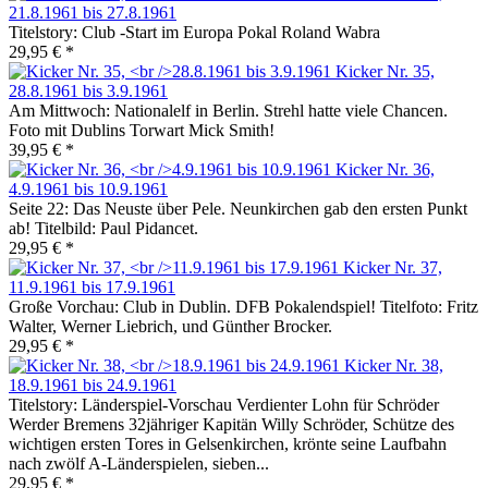
21.8.1961 bis 27.8.1961
Titelstory: Club -Start im Europa Pokal Roland Wabra
29,95 € *
Kicker Nr. 35,
28.8.1961 bis 3.9.1961
Am Mittwoch: Nationalelf in Berlin. Strehl hatte viele Chancen.
Foto mit Dublins Torwart Mick Smith!
39,95 € *
Kicker Nr. 36,
4.9.1961 bis 10.9.1961
Seite 22: Das Neuste über Pele. Neunkirchen gab den ersten Punkt
ab! Titelbild: Paul Pidancet.
29,95 € *
Kicker Nr. 37,
11.9.1961 bis 17.9.1961
Große Vorchau: Club in Dublin. DFB Pokalendspiel! Titelfoto: Fritz
Walter, Werner Liebrich, und Günther Brocker.
29,95 € *
Kicker Nr. 38,
18.9.1961 bis 24.9.1961
Titelstory: Länderspiel-Vorschau Verdienter Lohn für Schröder
Werder Bremens 32jähriger Kapitän Willy Schröder, Schütze des
wichtigen ersten Tores in Gelsenkirchen, krönte seine Laufbahn
nach zwölf A-Länderspielen, sieben...
29,95 € *