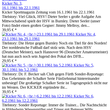
Kicker Nr. 3,
16.1.1961 bis 22.1.1961
Kicker Sportmagazin Zeitung vom 16.1.1961 bis 22.1.1961
Titelstory: Viel Glück, HSV! Dieter Seeler s große Aufgabe Am
Mittwochabend spielt der HSV in Burnley. Dieter Seeler (unser
Foto) findet einen großen Gegner: Jimmy Mellroy, den...
39,95 € *
Kicker Nr. 4,
23.1.1961 bis 29.1.1961
Titelstory: Die Hetze gegen Burnley Noch ein Titel für den Norden!
Der norddeutsche Fußball darf stolz sein. Nach dem HSV
(Deutscher Meister), nach Hannover 96 (Deutscher Amateurmeister)
hat nun auch noch sein Jugend den Pokal des DFB...
29,95 € *
Kicker Nr. 5,
30.1.1961 bis 5.2.1961
Titelstory: Dr. F. Becker sah Club gegen Fürth Sonder-Reportage:
Das Geheimnis der Schalker Serie Fünfzehnmal hintereinander
unbesiegt! Die großartige Schalker Serie ist Tagesgespräch nicht nur
im Westen. Der KICKER ergründete ihr...
39,95 € *
Kicker Nr. 6,
6.2.1961 bis 12.2.1961
Titelstory: Sonder Reportage: Immer die Trainer... Die Nachtschicht
in Hildesheim Wiesenmüller und Träger mit Betreuer Willy