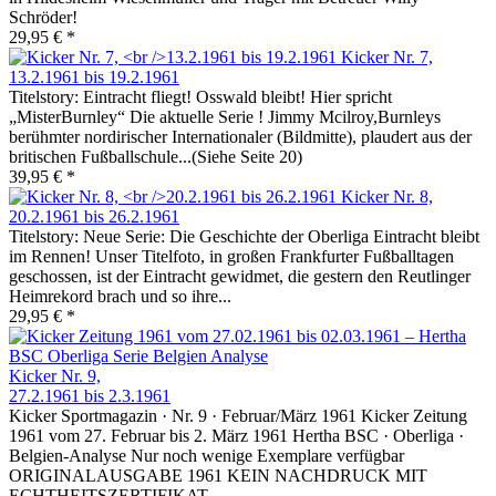
Schröder!
29,95 € *
Kicker Nr. 7,
13.2.1961 bis 19.2.1961
Titelstory: Eintracht fliegt! Osswald bleibt! Hier spricht
„MisterBurnley“ Die aktuelle Serie ! Jimmy Mcilroy,Burnleys
berühmter nordirischer Internationaler (Bildmitte), plaudert aus der
britischen Fußballschule...(Siehe Seite 20)
39,95 € *
Kicker Nr. 8,
20.2.1961 bis 26.2.1961
Titelstory: Neue Serie: Die Geschichte der Oberliga Eintracht bleibt
im Rennen! Unser Titelfoto, in großen Frankfurter Fußballtagen
geschossen, ist der Eintracht gewidmet, die gestern den Reutlinger
Heimrekord brach und so ihre...
29,95 € *
Kicker Nr. 9,
27.2.1961 bis 2.3.1961
Kicker Sportmagazin · Nr. 9 · Februar/März 1961 Kicker Zeitung
1961 vom 27. Februar bis 2. März 1961 Hertha BSC · Oberliga ·
Belgien-Analyse Nur noch wenige Exemplare verfügbar
ORIGINALAUSGABE 1961 KEIN NACHDRUCK MIT
ECHTHEITSZERTIFIKAT...