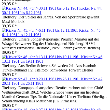
29,95 € *
Kicker Nr. 44,
30.11.1961 bis 6.12.1961
Titelstory: Der Spieler des Jahres. Von der Sportpresse gewählt!
Maxl Morlock!
39,95 € *
Kicker Nr. 45,
6.11.1961 bis 12.11.1961
Titelstory: Unsere Sonder-Reportage: Preußen Münster auf der
Waage! Schwarzer Tag der Unbesiegeten! Nürnberg! HSV!
Münster! Pirmasens! Titelfoto: „Piko“ Schütz (Werder Bremen)
39,95 € *
Kicker Nr. 46,
13.11.1961 bis 19.11.1961
Titelstory: Aus Berlin: Schweiz-Schweden 2:1. Aus Istanbul:
Türkei-Rußland 1:2. Titelfoto: Schwedens Torwart Elsener
39,95 € *
Kicker Nr. 47,
20.11.1961 bis 26.11.1961
Titelstory: Europapokal ausgelost: Benfica rechnet mit dem Club!
Weltmeisterschaft 1962: Welche Gruppe wäre uns am liebsten?
Manfred Germar: Tips für die Nationalelf Unser Titelfoto: Oberliga-
Schützenkönig Klaus Matischak (FK Pirmasens)
39,95 € *
Kicker Nr. 48,