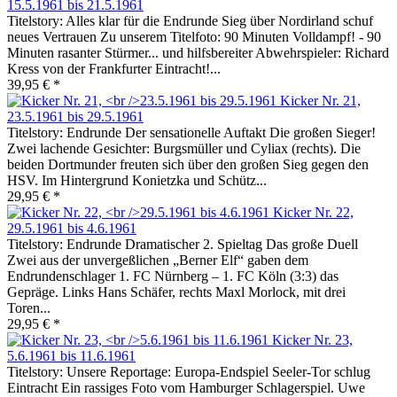
15.5.1961 bis 21.5.1961
Titelstory: Alles klar für die Endrunde Sieg über Nordirland schuf
neues Vertrauen Zu unserem Titelfoto: 90 Minuten Volldampf! - 90
Minuten rasanter Stürmer... und hilfsbereiter Abwehrspieler: Richard
Kress von der Frankfurter Eintracht!...
39,95 € *
Kicker Nr. 21,
23.5.1961 bis 29.5.1961
Titelstory: Endrunde Der sensationelle Auftakt Die großen Sieger!
Zwei lachende Gesichter: Burgsmüller und Cyliax (rechts). Die
beiden Dortmunder freuten sich über den großen Sieg gegen den
HSV. Im Hintergrund Konietzka und Schütz...
29,95 € *
Kicker Nr. 22,
29.5.1961 bis 4.6.1961
Titelstory: Endrunde Dramatischer 2. Spieltag Das große Duell
Zwei aus der unvergeßlichen „Berner Elf“ gaben dem
Endrundenschlager 1. FC Nürnberg – 1. FC Köln (3:3) das
Gepräge. Links Hans Schäfer, rechts Maxl Morlock, mit drei
Toren...
29,95 € *
Kicker Nr. 23,
5.6.1961 bis 11.6.1961
Titelstory: Unsere Reportage: Europa-Endspiel Seeler-Tor schlug
Eintracht Ein rassiges Foto vom Hamburger Schlagerspiel. Uwe