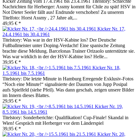
Kicker Zeitung vom 17.4.1961 bis 23.4.1961 Titelstory: Schlechte
Nachrichten für Herberger: Assmy kommt für Chile zu spät! HSV in
Not Dieter Seeler fällt aus! Endrunde verschoben! Zu unserem
Titelfoto: Horst Assmy , 27 Jahre alt,...
49,95 € *
Kicker Nr. 17,
24.4.1961 bis 30.4.1961
Titelstory: Was war in der HSV-Kabine los? Der Deutsche
Fußballmeister unter Doping-Verdacht! Eine spanische Zeitung
brachte diese Meldung. Barcelonas Trainer Orizaolo unterstützte sie.
Was war wirklich in der der HSV-Kabine los? Helle...
39,95 € *
Kicker Nr. 18,
1.5.1961 bis 7.5.1961
Titelstory: Die letzte Minute in Hamburg Erregende Exklusiv-Fotos
“Noch eine Minute!“ signalisierte der Daumen von Jupp Posipal
aufs Spielfeld (siehe Pfeil). Was dann geschah, zeigen unsere Bilder
im Innern dieses Blattes.
29,95 € *
Kicker Nr. 19,
8.5.1961 bis 14.5.1961
Titelstory: Sonderberichte: Qualifikation! Cup-Finale! Skandal in
Wien! Gespräch mit Herberger vor dem Länderspiel
39,95 € *
Kicker Nr. 20,