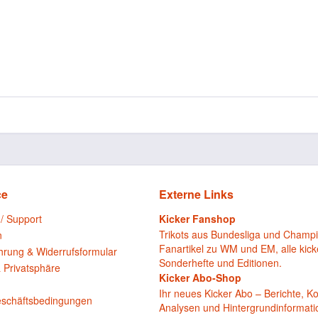
ce
Externe Links
 / Support
Kicker Fanshop
Trikots aus Bundesliga und Champ
n
Fanartikel zu WM und EM, alle kick
hrung & Widerrufsformular
Sonderhefte und Editionen.
 Privatsphäre
Kicker Abo-Shop
n
Ihr neues Kicker Abo – Berichte, 
eschäftsbedingungen
Analysen und Hintergrundinformat