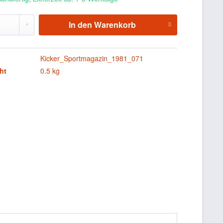
In den
Warenkorb
Kicker_Sportmagazin_1981_071
ht
0.5 kg