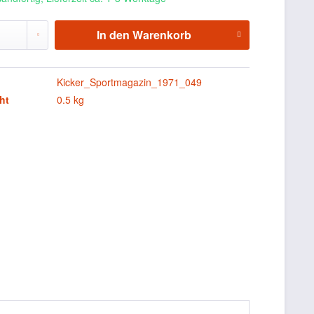
In den
Warenkorb
Kicker_Sportmagazin_1971_049
ht
0.5 kg