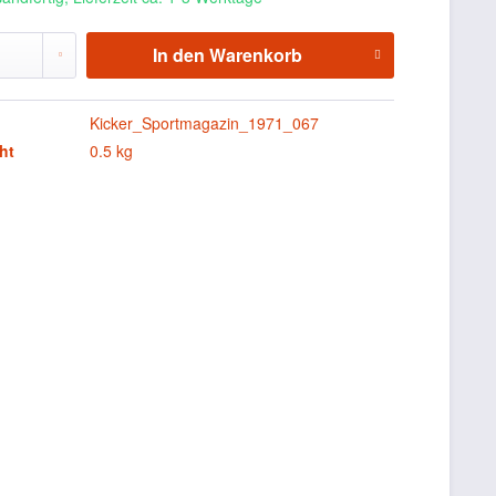
In den
Warenkorb
Kicker_Sportmagazin_1971_067
ht
0.5 kg