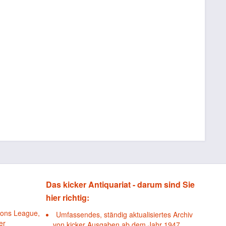
Das kicker Antiquariat - darum sind Sie
hier richtig:
ions League,
Umfassendes, ständig aktualisiertes Archiv
er
von kicker Ausgaben ab dem Jahr 1947