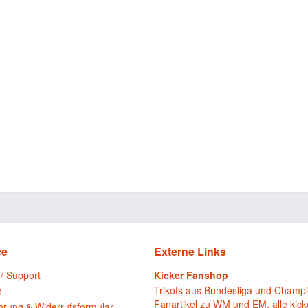
ce
Externe Links
 / Support
Kicker Fanshop
Trikots aus Bundesliga und Champ
n
Fanartikel zu WM und EM, alle kick
hrung & Widerrufsformular