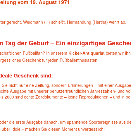
 Zeitung vom 19. August 1971
arter gerecht. Weidmann (li.) schießt, Hermandung (Hertha) wehrt ab.
m Tag der Geburt – Ein einzigartiges Gesche
nschaftlichen Fußballfan? In unserem
Kicker-Antiquariat
bieten wir Ih
gessliches Geschenk für jeden Fußballenthusiasten!
deale Geschenk sind:
 Sie nicht nur eine Zeitung, sondern Erinnerungen – mit einer Ausgabe
schte Ausgabe mit unserer benutzerfreundlichen Jahreszahlen- und Vol
bis 2000 sind echte Zeitdokumente – keine Reproduktionen – und in b
oder die erste Ausgabe danach, um spannende Sportereignisse aus d
e über Idole – machen Sie diesen Moment unvergesslich!