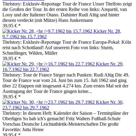
Titelstory: Exklusiv-Reportage Tour de France Unser Titelfoto zeigt
die Großen der Tour. In der ersten Reihe von links: Anquetil, van
Looy und der Italiener Otano. Dahinter Rudi Altig und hinter
diesem verdeckt (mit Mütze) Hans Junkermann
39,95 € *
Kicker Nr. 28,
9.7.1962 bis 15.7.1962
Titelstory: Exklusiv-Reportage Tour de France Europa-Pokal: Köln
reist nach Schottland! Auf unserem Foto von links: Sturm,
Schnellinger, Wilden, Müller
39,95 € *
Kicker Nr. 29,
16.7.1962 bis 22.7.1962
Titelstory: Tour de France Sieger nach Punken: Rudi Altig Die 49.
Tour de France war vom 24. Juni bis zum 15. Juli 1962 und ging
über 22 Etappen mit insgesamt 4.274 km. Zum ersten Mal seit der
Austragung der Tour de France gingen keine...
39,95 € *
Kicker Nr. 30,
23.7.1962 bis 29.7.1962
Titelstory: In diesem Heft: Kalender der Saison – Terminpläne der
Oberligen So hab ich's gemacht! Fritz Walters Fußball-Schule
Vorschau Deutsche Leichtathletik-Meisterschaften Die große
Favoritin: Jutta Heine
39,95 € *