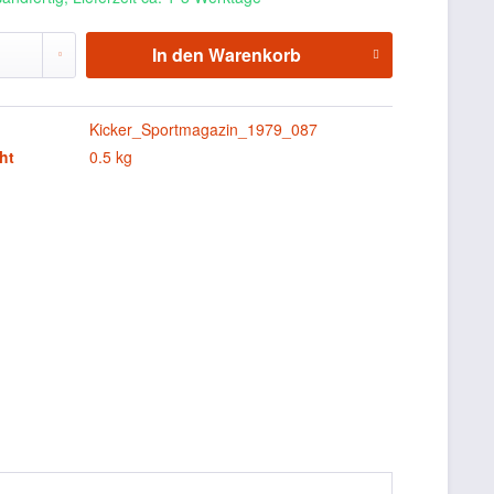
In den
Warenkorb
Kicker_Sportmagazin_1979_087
ht
0.5 kg