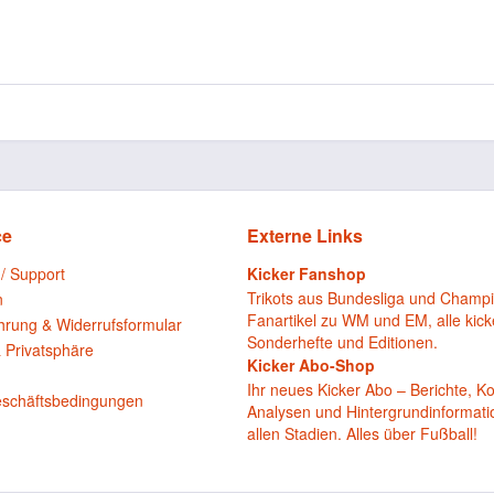
ce
Externe Links
 / Support
Kicker Fanshop
Trikots aus Bundesliga und Champ
n
Fanartikel zu WM und EM, alle kick
hrung & Widerrufsformular
Sonderhefte und Editionen.
 Privatsphäre
Kicker Abo-Shop
n
Ihr neues Kicker Abo – Berichte, 
eschäftsbedingungen
Analysen und Hintergrundinformat
allen Stadien. Alles über Fußball!