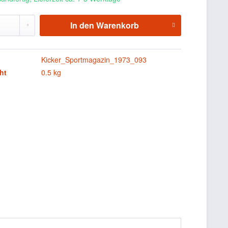
In den
Warenkorb
Kicker_Sportmagazin_1973_093
ht
0.5 kg