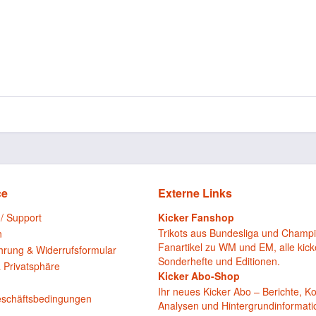
ce
Externe Links
 / Support
Kicker Fanshop
Trikots aus Bundesliga und Champ
n
Fanartikel zu WM und EM, alle kick
hrung & Widerrufsformular
Sonderhefte und Editionen.
 Privatsphäre
Kicker Abo-Shop
n
Ihr neues Kicker Abo – Berichte, 
eschäftsbedingungen
Analysen und Hintergrundinformat