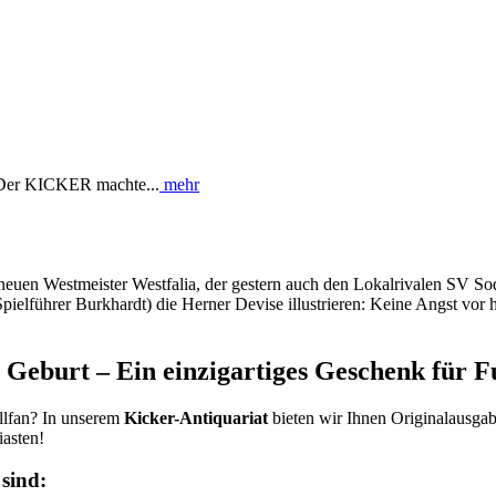
! Der KICKER machte...
mehr
euen Westmeister Westfalia, der gestern auch den Lokalrivalen SV So
a-Spielführer Burkhardt) die Herner Devise illustrieren: Keine Angst v
Geburt – Ein einzigartiges Geschenk für F
allfan? In unserem
Kicker-Antiquariat
bieten wir Ihnen Originalausga
iasten!
sind: