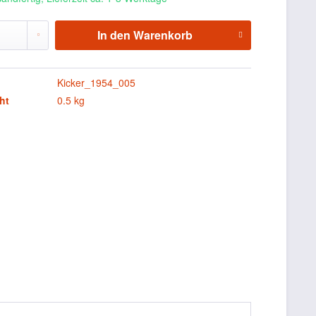
In den
Warenkorb
Kicker_1954_005
ht
0.5 kg