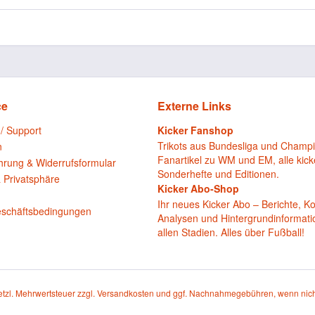
ce
Externe Links
 / Support
Kicker Fanshop
Trikots aus Bundesliga und Champ
n
Fanartikel zu WM und EM, alle kick
hrung & Widerrufsformular
Sonderhefte und Editionen.
 Privatsphäre
Kicker Abo-Shop
n
Ihr neues Kicker Abo – Berichte, 
eschäftsbedingungen
Analysen und Hintergrundinformat
allen Stadien. Alles über Fußball!
setzl. Mehrwertsteuer zzgl.
Versandkosten
und ggf. Nachnahmegebühren, wenn nich